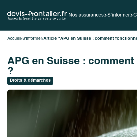
Nos assurances
S’informer
C
Accueil
/
S'informer
/
Article "APG en Suisse : comment fonctionne 
APG en Suisse : comment fo
?
Droits & démarches