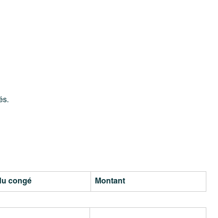
és.
du congé
Montant