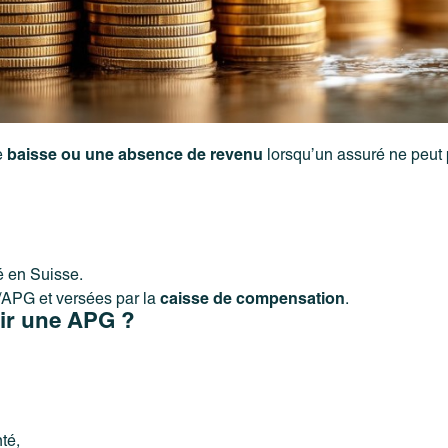
e
baisse ou une absence de revenu
lorsqu’un assuré ne peut 
é en Suisse.
/APG et versées par la
caisse de compensation
.
oir une APG ?
té,